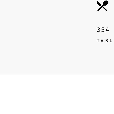
3
5
4
TABL