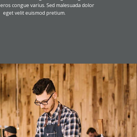
eros congue varius. Sed malesuada dolor
eget velit euismod pretium.