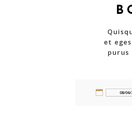
B
Quisqu
et ege
purus 