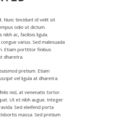
 Nunc tincidunt id velit sit
empus odio ut dictum.
 nibh ac, facilisis ligula.
 congue varius. Sed malesuada
. Etiam porttitor finibus
at dharetra.
 euismod pretium. Etiam
cipit vel ligula at dharetra.
lis nisl, at venenatis tortor.
utpat. Ut et nibh augue. Integer
ravida. Sed eleifend porta
ut lobortis massa. Sed pretium