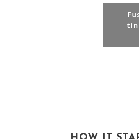
Fu
tin
HOW IT STA