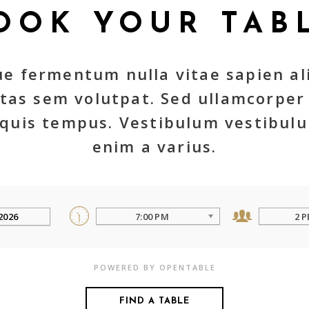
OOK YOUR TAB
e fermentum nulla vitae sapien a
stas sem volutpat. Sed ullamcorper
quis tempus. Vestibulum vestibul
enim a varius.
7:00 PM
2 
POWERED BY OPENTABLE