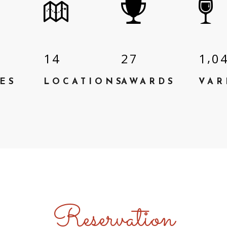
,
1
4
2
7
1
0
ES
LOCATIONS
AWARDS
VAR
Reservation