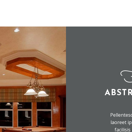
F
ABST
Pellentes
laoreet i
facilisi