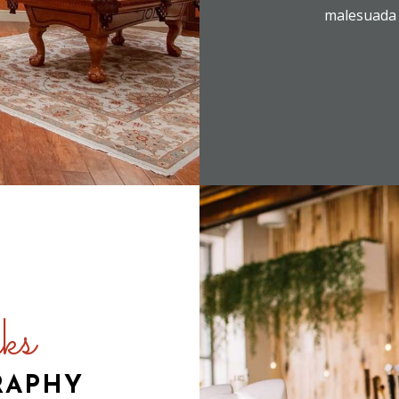
malesuada 
ks
RAPHY