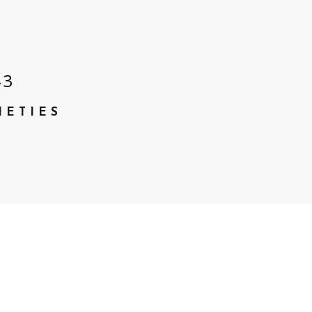
4
3
IETIES