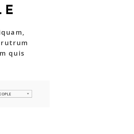
LE
liquam,
 rutrum
um quis
PEOPLE