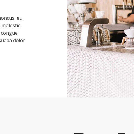
honcus, eu
 molestie,
er congue
suada dolor